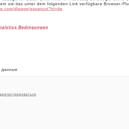
dem sie das unter dem folgenden Link verfügbare Browser-Plu
gle.com/dlpage/gaoptout?hl=de
.
nalytics Bedingungen
 данные
арегистрироваться