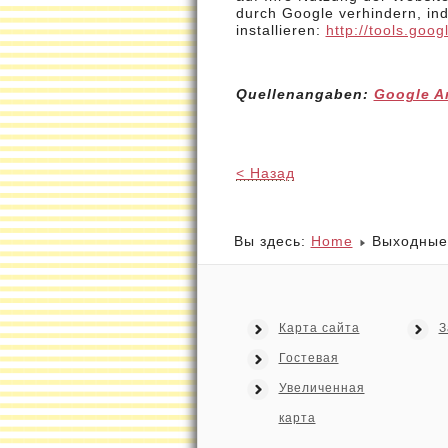
durch Google verhindern, in
installieren:
http://tools.goo
Quellenangaben:
Google A
< Назад
Вы здесь:
Home
Выходные
Карта сайта
З
Гостевая
Увеличенная
карта