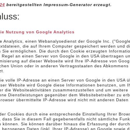
24
bereitgestellten Impressum-Generator erzeugt.
luss:
die Nutzung von Google Analytics
 Analytics, einen Webanalysedienst der Google Inc. ("Google
xtdateien, die auf Ihrem Computer gespeichert werden und di
 Sie ermöglichen. Die durch den Cookie erzeugten Informati
 Regel an einen Server von Google in den USA übertragen und
misierung auf dieser Webseite wird Ihre IP-Adresse von Goog
schen Union oder in anderen Vertragsstaaten des Abkommens
t.
ie volle IP-Adresse an einen Server von Google in den USA ü
ieser Website wird Google diese Informationen benutzen, um 
r die Websiteaktivitäten zusammenzustellen und um weitere
ene Dienstleistungen gegenüber dem Websitebetreiber zu er
rowser übermittelte IP-Adresse wird nicht mit anderen Daten
er Cookies durch eine entsprechende Einstellung Ihrer Brows
, dass Sie in diesem Fall gegebenenfalls nicht sämtliche Fun
n können. Sie können darüber hinaus die Erfassung der durc
 bezogenen Daten (inkl. Ihrer IP-Adresse) an Google sowie d