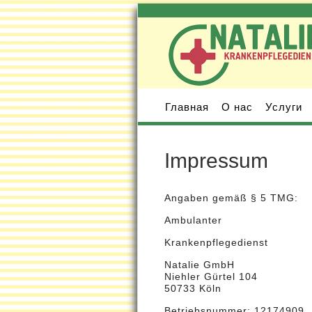
Главная
О нас
Услуги
Impressum
Angaben gemäß § 5 TMG:
Ambulanter
Krankenpflegedienst
Natalie GmbH
Niehler Gürtel 104
50733 Köln
Betriebsnummer
: 12174909