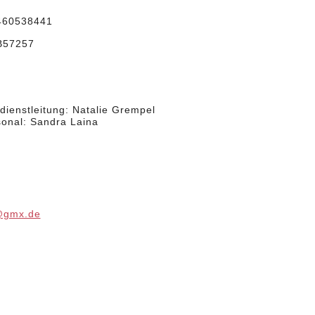
 460538441
B
57257
:
dienstleitung: Natalie Grempel
rsonal: Sandra Laina
e@gmx.de